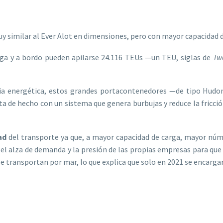
uy similar al Ever Alot en dimensiones, pero con mayor capacidad d
ga y a bordo pueden apilarse 24.116 TEUs —un TEU, siglas de
Twe
iencia energética, estos grandes portacontenedores —de tipo Hu
ta de hecho con un sistema que genera burbujas y reduce la fricci
ad
del transporte ya que, a mayor capacidad de carga, mayor núm
l alza de demanda y la presión de las propias empresas para que la
se transportan por mar, lo que explica que solo en 2021 se encarg