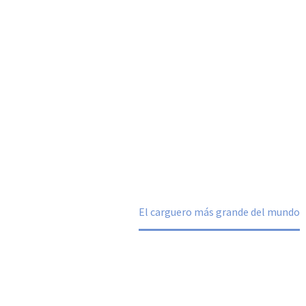
¿QUÉ ES?
PROGRAMA
EXPOSITORES
VISITANT
l carguero más grande del mun
Home
Sabías que
El carguero más grande del mundo