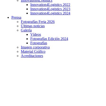
Innovation4Logistics
Innovation4Logistics 2022
Innovation4Logistics 2023
Innovation4Logistics 2024
Prensa
Fotografías Feria 2026
Últimas noticias
Galería
Vídeos
Fotografías Edición 2024
Fotografías
Imagen corporativa
Material Gráfico
Acreditaciones
CAIXABANK CONSOLIDA SU APUESTA POR
LA LOGISTICA EN GUADALAJARA