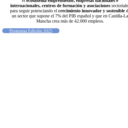
el
ecosistema emprendedor, empresas nacionales e
internacionales, centros de formación y asociaciones
sectorial
para seguir potenciando el
crecimiento innovador y sostenible
d
un sector que supone el 7% del PIB español y que en Castilla-L
Mancha crea más de 42.000 empleos.
Programa Edición 2025
¿Tienes alguna duda?
¿Te gustaría hablar con nosotros?
CONTACTA AHORA