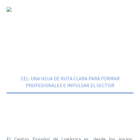
CEL: UNA HOJA DE RUTA CLARA PARA
FORMAR PROFESIONALES E
IMPULSAR EL SECTOR
Home
Noticias
CEL: UNA HOJA DE RUTA CLARA PARA FORMAR
PROFESIONALES E IMPULSAR EL SECTOR
El Centro Español de Logística es, desde los inicios,