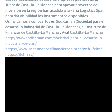
Junta de Castilla-La Mancha para apoyar proyectos de
inversión en la región han acudido a la Feria Logistics Spain
para dar visibilidad los instrumentos disponibles.
Os invitamos a conocerlos en Sodicaman (Sociedad para el
desarrollo industrial de Castilla-La Mancha), el Instituto de
Finanzas de Castilla-La Mancha y Aval Castilla-La Mancha.
http://www.sodicaman.com/sociedad-para-el-desarrollo-
industrial-de-clm/
https://www.instrumentosfinancierosclm.es/web-ifclm/
https://ifclm.es/