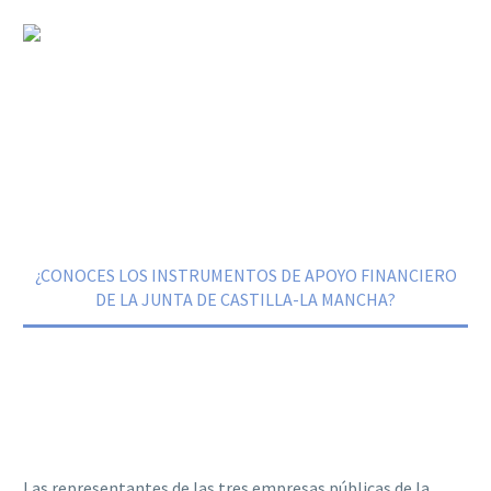
¿CONOCES LOS INSTRUMENTOS DE
APOYO FINANCIERO DE LA JUNTA DE
CASTILLA-LA MANCHA?
Home
Noticias
¿CONOCES LOS INSTRUMENTOS DE APOYO FINANCIERO
DE LA JUNTA DE CASTILLA-LA MANCHA?
Las representantes de las tres empresas públicas de la