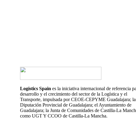
¿Tienes alguna duda?
¿Te gustaría hablar con nosotros?
CONTACTA AHORA
Logistics Spain
es la iniciativa internacional de referencia pa
desarrollo y el crecimiento del sector de la Logística y el
Transporte, impulsada por CEOE-CEPYME Guadalajara; la
Diputación Provincial de Guadalajara; el Ayuntamiento de
Guadalajara; la Junta de Comunidades de Castilla-La Mancha
como UGT Y CCOO de Castilla-La Mancha.