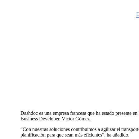
Dashdoc: un software de transpor
Home
Noticias
D
Dashdoc es una empresa francesa que ha estado presente en L
Business Developer, Víctor Gómez.
“Con nuestras soluciones contribuimos a agilizar el transport
planificación para que sean más eficientes”, ha añadido.