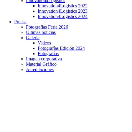
Innovation4Logistics
Innovation4Logistics 2022
Innovation4Logistics 2023
Innovation4Logistics 2024
Prensa
Fotografías Feria 2026
Últimas noticias
Galería
Vídeos
Fotografías Edición 2024
Fotografías
Imagen corporativa
Material Gráfico
Acreditaciones
DHL: AUTOMATIZACIÓN Y DIGITALIZACIÓN
PARA IMPULSAR LA EFICIENCIA EN LA
CADENA DE SUMINISTRO