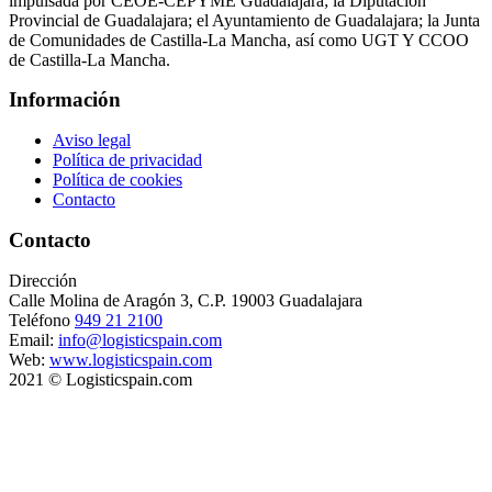
impulsada por CEOE-CEPYME Guadalajara; la Diputación
Provincial de Guadalajara; el Ayuntamiento de Guadalajara; la Junta
de Comunidades de Castilla-La Mancha, así como UGT Y CCOO
de Castilla-La Mancha.
Información
Aviso legal
Política de privacidad
Política de cookies
Contacto
Contacto
Dirección
Calle Molina de Aragón 3, C.P. 19003 Guadalajara
Teléfono
949 21 2100
Email:
info@logisticspain.com
Web:
www.logisticspain.com
2021 © Logisticspain.com