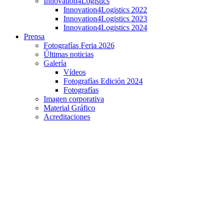
Innovation4Logistics
Innovation4Logistics 2022
Innovation4Logistics 2023
Innovation4Logistics 2024
Prensa
Fotografías Feria 2026
Últimas noticias
Galería
Vídeos
Fotografías Edición 2024
Fotografías
Imagen corporativa
Material Gráfico
Acreditaciones
Entrevista a Alfonso Martín, gerente de Preventa de
Fieldeas