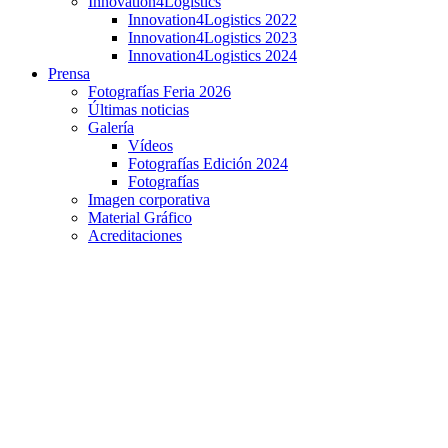
Innovation4Logistics
Innovation4Logistics 2022
Innovation4Logistics 2023
Innovation4Logistics 2024
Prensa
Fotografías Feria 2026
Últimas noticias
Galería
Vídeos
Fotografías Edición 2024
Fotografías
Imagen corporativa
Material Gráfico
Acreditaciones
Entrevista a Beniamin Obrete, agente comercial de
Invoitix AG en España