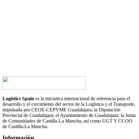
¿Tienes alguna duda?
¿Te gustaría hablar con nosotros?
CONTACTA AHORA
Logistics Spain
es la iniciativa internacional de referencia para el
desarrollo y el crecimiento del sector de la Logística y el Transporte,
impulsada por CEOE-CEPYME Guadalajara; la Diputación
Provincial de Guadalajara; el Ayuntamiento de Guadalajara; la Junta
de Comunidades de Castilla-La Mancha, así como UGT Y CCOO
de Castilla-La Mancha.
Información