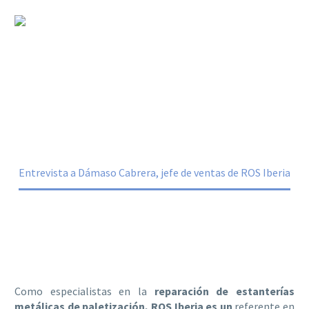
Entrevista a Dámaso Cabrera, jefe de
ventas de ROS Iberia
Home
Noticias
Entrevista a Dámaso Cabrera, jefe de ventas de ROS Iberia
Como especialistas en la
reparación de estanterías
metálicas de paletización, ROS Iberia es un
referente en