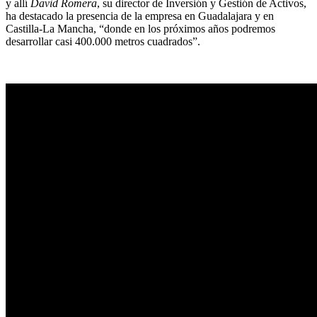
y allí
David Romera
, su director de Inversión y Gestión de Activos,
ha destacado la presencia de la empresa en Guadalajara y en
Castilla-La Mancha, “donde en los próximos años podremos
desarrollar casi 400.000 metros cuadrados”.