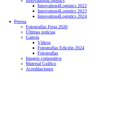
Innovation4Logistics
Innovation4Logistics 2022
Innovation4Logistics 2023
Innovation4Logistics 2024
Prensa
Fotografías Feria 2026
Últimas noticias
Galería
Vídeos
Fotografías Edición 2024
Fotografías
Imagen corporativa
Material Gráfico
Acreditaciones
Entrevista a David Romera, director de Inversión y
Gestión de Activos de Montepino