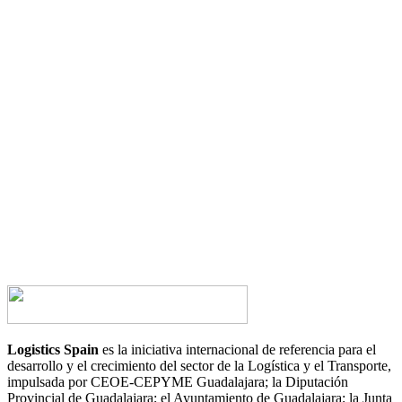
¿Tienes alguna duda?
¿Te gustaría hablar con nosotros?
CONTACTA AHORA
Logistics Spain
es la iniciativa internacional de referencia para el
desarrollo y el crecimiento del sector de la Logística y el Transporte,
impulsada por CEOE-CEPYME Guadalajara; la Diputación
Provincial de Guadalajara; el Ayuntamiento de Guadalajara; la Junta