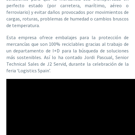
perfecto estado (por carretera, marítimo, aéreo o
ferroviario) y evitar daños provocados por movimientos de
cargas, roturas, problemas de humedad o cambios bruscos
de temperatura.
Esta empresa ofrece embalajes para la protección de
mercancías que son 100% reciclables gracias al trabajo de
un departamento de I+D para la búsqueda de soluciones
más sostenibles. Así lo ha contado Jordi Pascual, Senior
Technical Sales de J2 Servid, durante la celebración de la
feria ‘Logistics Spain’.