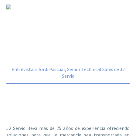
Entrevista a Jordi Pascual, Senior
Technical Sales de J2 Servid
Home
Noticias
Entrevista a Jordi Pascual, Senior Technical Sales de J2
Servid
J2 Servid lleva más de 25 años de experiencia ofreciendo
soluciones para que la mercancía sea transportada en