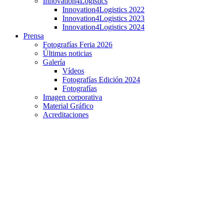
Innovation4Logistics
Innovation4Logistics 2022
Innovation4Logistics 2023
Innovation4Logistics 2024
Prensa
Fotografías Feria 2026
Últimas noticias
Galería
Vídeos
Fotografías Edición 2024
Fotografías
Imagen corporativa
Material Gráfico
Acreditaciones
Entrevista a José María Muñoz, CEO de Datos
Soluciones Informáticas