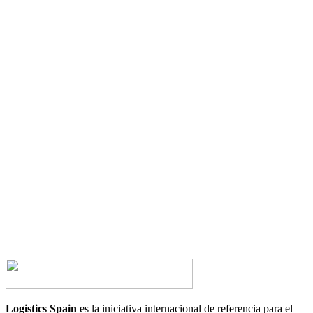
¿Tienes alguna duda?
¿Te gustaría hablar con nosotros?
CONTACTA AHORA
Logistics Spain
es la iniciativa internacional de referencia para el