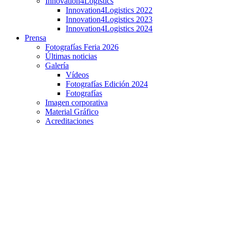
Innovation4Logistics
Innovation4Logistics 2022
Innovation4Logistics 2023
Innovation4Logistics 2024
Prensa
Fotografías Feria 2026
Últimas noticias
Galería
Vídeos
Fotografías Edición 2024
Fotografías
Imagen corporativa
Material Gráfico
Acreditaciones
Entrevista a Juan Catalán, responsable del área de
Patrimonio de Hi! Real Estate