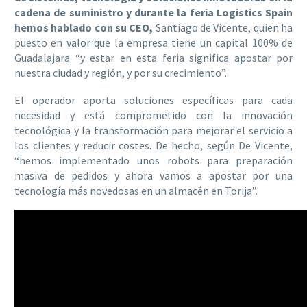
cadena de suministro y durante la feria Logistics Spain
hemos hablado con su CEO,
Santiago de Vicente, quien ha
puesto en valor que la empresa tiene un capital 100% de
Guadalajara “y estar en esta feria significa apostar por
nuestra ciudad y región, y por su crecimiento”.
El operador aporta soluciones específicas para cada
necesidad y está comprometido con la innovación
tecnológica y la transformación para mejorar el servicio a
los clientes y reducir costes. De hecho, según De Vicente,
“hemos implementado unos robots para preparación
masiva de pedidos y ahora vamos a apostar por una
tecnología más novedosas en un almacén en Torija”.