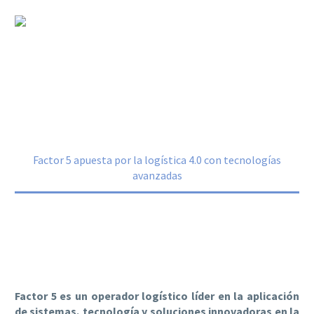
Factor 5 apuesta por la logística 4.0 con
tecnologías avanzadas
Home
Noticias
Factor 5 apuesta por la logística 4.0 con tecnologías
avanzadas
Factor 5 es un operador logístico líder en la aplicación
de sistemas, tecnología y soluciones innovadoras en la