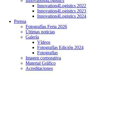
Innovation4Logistics
Innovation4Logistics 2022
Innovation4Logistics 2023
Innovation4Logistics 2024
Prensa
Fotografías Feria 2026
Últimas noticias
Galería
Vídeos
Fotografías Edición 2024
Fotografías
Imagen corporativa
Material Gráfico
Acreditaciones
Grupo Logístico Santos: un referente en calidad,
sostenibilidad y eficiencia