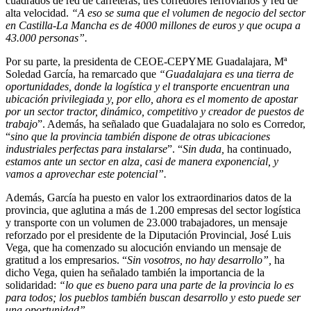
cuadrados de red de carreteras; tres corredores ferroviarios y red de
alta velocidad.
“A eso se suma que el volumen de negocio del sector
en Castilla-La Mancha es de 4000 millones de euros y que ocupa a
43.000 personas”.
Por su parte, la presidenta de CEOE-CEPYME Guadalajara, Mª
Soledad García, ha remarcado que
“Guadalajara es una tierra de
oportunidades, donde la logística y el transporte encuentran una
ubicación privilegiada y, por ello, ahora es el momento de apostar
por un sector tractor, dinámico, competitivo y creador de puestos de
trabajo
”. Además, ha señalado que Guadalajara no solo es Corredor,
“
sino que la provincia también dispone de otras ubicaciones
industriales perfectas para instalarse
”. “
Sin duda,
ha continuado,
estamos ante un sector
en alza, casi de manera exponencial, y
vamos a aprovechar este potencial”.
Además, García ha puesto en valor los extraordinarios datos de la
provincia, que aglutina a más de 1.200 empresas del sector logística
y transporte con un volumen de 23.000 trabajadores, un mensaje
reforzado por el presidente de la Diputación Provincial, José Luis
Vega, que ha comenzado su alocución enviando un mensaje de
gratitud a los empresarios. “
Sin vosotros, no hay desarrollo”,
ha
dicho Vega, quien ha señalado también la importancia de la
solidaridad:
“lo que es bueno para una parte de la provincia lo es
para todos; los pueblos también buscan desarrollo y esto puede ser
una oportunidad”.