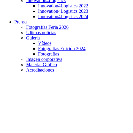
Innovation4Logistics
Innovation4Logistics 2022
Innovation4Logistics 2023
Innovation4Logistics 2024
Prensa
Fotografías Feria 2026
Últimas noticias
Galería
Vídeos
Fotografías Edición 2024
Fotografías
Imagen corporativa
Material Gráfico
Acreditaciones
Guadalajara acogerá en abril de 2022 la gran Feria
Internacional “Logistics Spain”