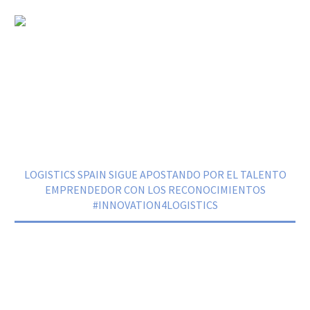
LOGISTICS SPAIN SIGUE APOSTANDO
POR EL TALENTO EMPRENDEDOR
CON LOS RECONOCIMIENTOS
#INNOVATION4LOGISTICS
Home
Noticias
LOGISTICS SPAIN SIGUE APOSTANDO POR EL TALENTO
EMPRENDEDOR CON LOS RECONOCIMIENTOS
#INNOVATION4LOGISTICS