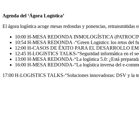
Agenda del ‘Ágora Logística’
El ágora logística acoge mesas redondas y ponencias, retransmitidas en
10:00 H-MESA REDONDA INMOLOGÍSTICA (PATROCINADA POR 
10:54 H-MESA REDONDA -“Green Logistics: los retos del fu
12:00 H-CASOS DE ÉXITO PARA EL DESARROLLO EMPRESARIAL-“
12:45 H-LOGISTICS TALKS-“Seguridad informática en el sect
13:00 H-MESA REDONDA-“La logística 5.0: ¿Está preparada l
16:00 H-MESA REDONDA-“La logística inversa del e-commerce
17:00 H-LOGISTICS TALKS-“Soluciones innovadoras: DSV y la tecno