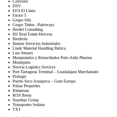
Conveior
DSV
EFA El Llano
Factor 5
Grupo Sifu
Grupo Tititos –Paletways
Herdel Consulting
Hi! Real Estate-Hercesa
Iberdrola
Ilunion Servicios Industriales
Linde Material Handling Ibérica
Luis Simoes
Manipulados y Retractilados Polo-Atdis Pharma
Montepino
Neovia Logistics Services
Port Tarragona Terminal – Guadalajara Marchamalo
Prologis
Puerto Seco Azuqueca – Gran Europa
Pulsar Properties
Rimansan
ROS Iberia
Suardiaz Group
Transportes Sedano
TXT