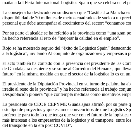
mañana la I Feria Internacional Logistics Spain que se celebra en el p
La consejera ha destacado en su discurso que “Castilla-La Mancha es e
disponibilidad de 30 millones de metros cuadrados de suelo a un preci
personal que debe acompañar al crecimiento del sector: “contamos con
Por su parte el alcalde se ha referido a la provincia como “una gran 
ha hecho referencia al reto de “mejorar la calidad en el empleo”.
Rojo se ha mostrado seguro del “éxito de Logistics Spain” destacando 
a la logística”, invitando Al conjunto de organizadores y empresas a pe
El acto también ha contado con la presencia del presidente de las Cort
de Guadalajara despierte y se sume al Corredor del Henares, que lleva
futuro” en la misma medida en que el sector de la logística lo es en 
El presidente de la Diputación Provincial en su turno de palabra ha 
irradie al resto de la provincia” y ha hecho referencia al trabajo conj
Despoblación pionera “que contempla medidas como incentivos empresari
La presidenta de CEOE CEPYME Guadalajara afirmó, por su parte que 
este tipo de proyectos y que estamos convencidos de que Logistics S
preferente para todo lo que tenga que ver con el futuro de la logística 
más interesan a los empresarios de la logística y el transporte, entre l
del transporte en la era post COVID”.