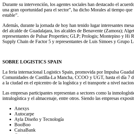
Durante su intervención, los agentes sociales han destacado el acuerdo
una gran oportunidad para el sector”, ha dicho Morales al tiempo qu
estable”.
Además, durante la jornada de hoy han tenido lugar interesantes mesas r
del alcalde de Guadalajara, los alcaldes de Benavente (Zamora); Alget
representantes de Pulsar Properties; GLP; Prologis; Montepino y Hi Rea
Supply Chain de Factor 5 y representantes de Luis Simoes y Grupo Lo
SOBRE LOGISTICS SPAIN
La feria internacional Logistics Spain, promovida por Impulsa Guad
Comunidades de Castilla-La Mancha, CCOO y UGT, hasta el día 7 de abri
a la ciudad en el epicentro de la logística y el transporte a nivel nacion
Las empresas participantes representan a sectores como la inmologística, 
intralogística y el almacenaje, entre otros. Siendo las empresas exposit
Anexys
Autocarpe
Ayla Diseño y Tecnología
BooBoo
CaixaBank