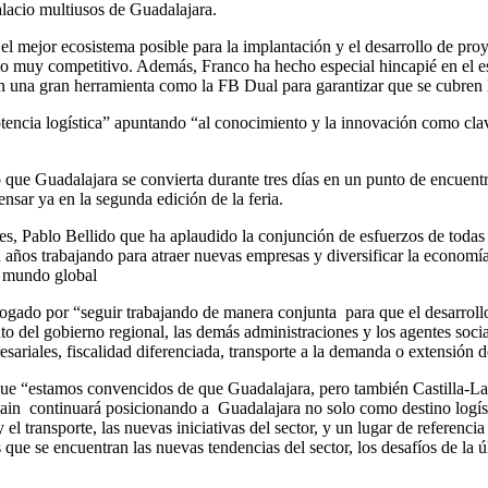
alacio multiusos de Guadalajara.
l mejor ecosistema posible para la implantación y el desarrollo de proy
o muy competitivo. Además, Franco ha hecho especial hincapié en el esf
 una gran herramienta como la FB Dual para garantizar que se cubren l
potencia logística” apuntando “al conocimiento y la innovación como cl
que Guadalajara se convierta durante tres días en un punto de encuentro
nsar ya en la segunda edición de la feria.
es, Pablo Bellido que ha aplaudido la conjunción de esfuerzos de todas 
 años trabajando para atraer nuevas empresas y diversificar la economía
un mundo global
abogado por “seguir trabajando de manera conjunta para que el desarrol
unto del gobierno regional, las demás administraciones y los agentes soc
ales, fiscalidad diferenciada, transporte a la demanda o extensión de l
“estamos convencidos de que Guadalajara, pero también Castilla-La M
pain continuará posicionando a Guadalajara no solo como destino logís
y el transporte, las nuevas iniciativas del sector, y un lugar de referenc
os que se encuentran las nuevas tendencias del sector, los desafíos de la