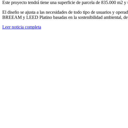
Este proyecto tendrá tiene una superficie de parcela de 835.000 m2 y u
El diseño se ajusta a las necesidades de todo tipo de usuarios y opera
BREEAM y LEED Platino basadas en la sostenibilidad ambiental, de t
Leer noticia completa
¿Tienes alguna duda?
¿Te gustaría hablar con nosotros?
CONTACTA AHORA