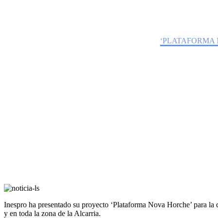
‘PLATAFORMA NOVA HORCHE’ :
GUADALAJARA
Home
Noticias
‘PLATAFORMA 
Inespro ha presentado su proyecto ‘Plataforma Nova Horche’ para la c
y en toda la zona de la Alcarria.