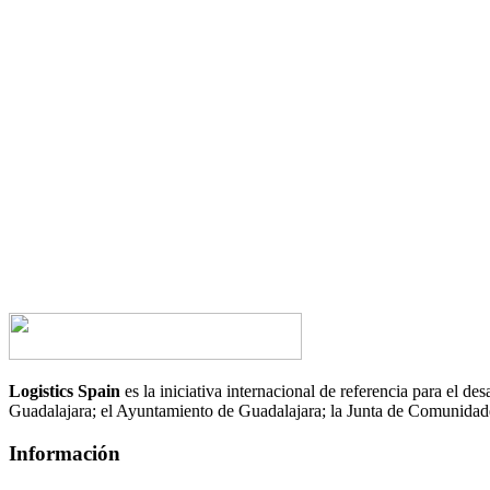
¿Tienes alguna duda?
¿Te gustaría hablar con nosotros?
CONTACTA AHORA
Logistics Spain
es la iniciativa internacional de referencia para el 
Guadalajara; el Ayuntamiento de Guadalajara; la Junta de Comunid
Información