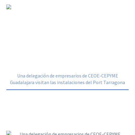
Una delegación de empresarios de
CEOE-CEPYME Guadalajara visitan las
instalaciones del Port Tarragona
Home
Noticias
Una delegación de empresarios de CEOE-CEPYME
Guadalajara visitan las instalaciones del Port Tarragona