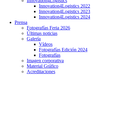
Innovation4Logistics
Innovation4Logistics 2022
Innovation4Logistics 2023
Innovation4Logistics 2024
Prensa
Fotografías Feria 2026
Últimas noticias
Galería
Vídeos
Fotografías Edición 2024
Fotografías
Imagen corporativa
Material Gráfico
Acreditaciones
Encuentro con las representantes del IFCLM en
Logistics Spain