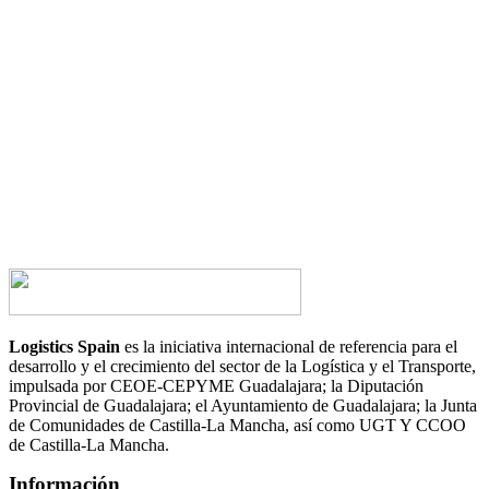
¿Tienes alguna duda?
¿Te gustaría hablar con nosotros?
CONTACTA AHORA
Logistics Spain
es la iniciativa internacional de referencia para el
desarrollo y el crecimiento del sector de la Logística y el Transporte,
impulsada por CEOE-CEPYME Guadalajara; la Diputación
Provincial de Guadalajara; el Ayuntamiento de Guadalajara; la Junta
de Comunidades de Castilla-La Mancha, así como UGT Y CCOO
de Castilla-La Mancha.
Información