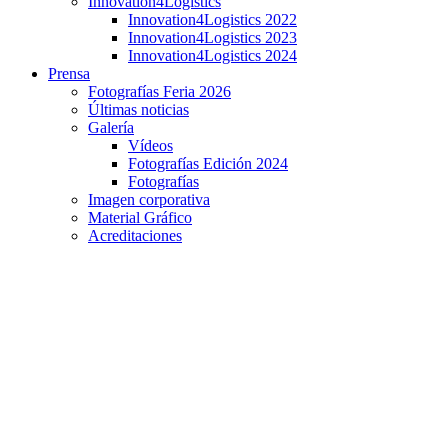
Innovation4Logistics
Innovation4Logistics 2022
Innovation4Logistics 2023
Innovation4Logistics 2024
Prensa
Fotografías Feria 2026
Últimas noticias
Galería
Vídeos
Fotografías Edición 2024
Fotografías
Imagen corporativa
Material Gráfico
Acreditaciones
Entrevista a Helena González, CEO de Grupo
Regusa Recycling & Recovery