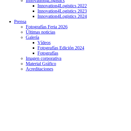
Innovation4Logistics
Innovation4Logistics 2022
Innovation4Logistics 2023
Innovation4Logistics 2024
Prensa
Fotografías Feria 2026
Últimas noticias
Galería
Vídeos
Fotografías Edición 2024
Fotografías
Imagen corporativa
Material Gráfico
Acreditaciones
Entrevista a Cecilia Sánchez y Jorge Martínez,
concejales del Ayuntamiento de Algete