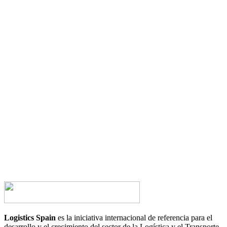
¿Tienes alguna duda?
¿Te gustaría hablar con nosotros?
CONTACTA AHORA
Logistics Spain
es la iniciativa internacional de referencia para el
desarrollo y el crecimiento del sector de la Logística y el Transporte,