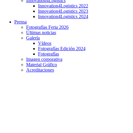
Innovation4Logistics
Innovation4Logistics 2022
Innovation4Logistics 2023
Innovation4Logistics 2024
Prensa
Fotografías Feria 2026
Últimas noticias
Galería
Vídeos
Fotografías Edición 2024
Fotografías
Imagen corporativa
Material Gráfico
Acreditaciones
Inserta Empleo impulsa la inserción de personas con
discapacidad en logística