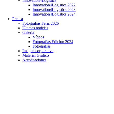
Innovation4Logistics
Innovation4Logistics 2022
Innovation4Logistics 2023
Innovation4Logistics 2024
Prensa
Fotografías Feria 2026
Últimas noticias
Galería
Vídeos
Fotografías Edición 2024
Fotografías
Imagen corporativa
Material Gráfico
Acreditaciones
La logística de los eventos deportivos