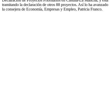
Declaración de Proyectos Prioritarios en Castilla-La Mancha, y está
tramitando la declaración de otros 88 proyectos. Así lo ha avanzado
la consejera de Economía, Empresas y Empleo, Patricia Franco.
¿Tienes alguna duda?
¿Te gustaría hablar con nosotros?
CONTACTA AHORA