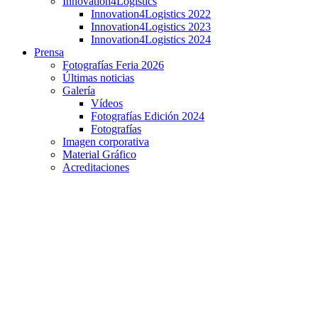
Innovation4Logistics
Innovation4Logistics 2022
Innovation4Logistics 2023
Innovation4Logistics 2024
Prensa
Fotografías Feria 2026
Últimas noticias
Galería
Vídeos
Fotografías Edición 2024
Fotografías
Imagen corporativa
Material Gráfico
Acreditaciones
Linde Iberia inaugura su nueva planta producción
de gas en Torija