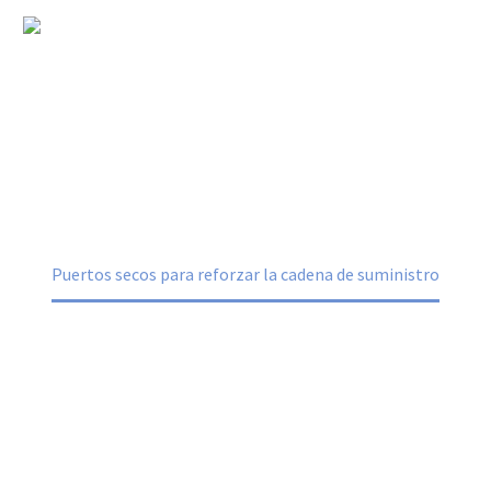
Puertos secos para reforzar la cadena
de suministro
Home
Sabías que
Puertos secos para reforzar la cadena de suministro